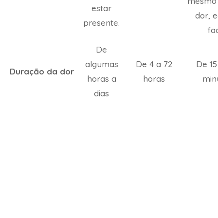
mesmo 
estar
dor, 
presente.
fac
De
algumas
De 4 a 72
De 15
Duração da dor
horas a
horas
min
dias