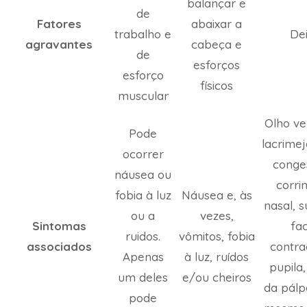
balançar e
de
Fatores
abaixar a
trabalho e
Dei
agravantes
cabeça e
de
esforços
esforço
físicos
muscular
Olho ve
Pode
lacrime
ocorrer
conge
náusea ou
corri
fobia à luz
Náusea e, às
nasal, 
ou a
vezes,
Sintomas
fac
ruidos.
vômitos, fobia
associados
contra
Apenas
à luz, ruídos
pupila
um deles
e/ou cheiros
da pálp
pode