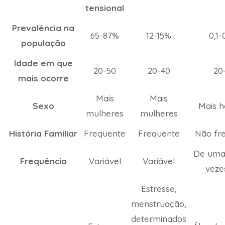
tensional
Prevalência na
65-87%
12-15%
0,1-
população
Idade em que
20-50
20-40
20
mais ocorre
Mais
Mais
Sexo
Mais 
mulheres
mulheres
História Familiar
Frequente
Frequente
Não fr
De uma 
Frequência
Variável
Variável
veze
Estresse,
menstruação,
determinados