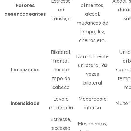
Estresse
Álcool,
Fatores
alimentos,
ou
duran
desencadeantes
álcool,
cansaço
sal
mudanças de
tempo, luz,
cheiros,etc..
Bilateral,
Unila
Normalmente
frontal,
orbi
unilateral, às
Localização
nuca e
suprao
vezes
topo da
tempo
bilateral
cabeça
ma
Leve a
Moderada a
Intensidade
Muito 
moderada
intensa
Estresse,
Movimentos,
excesso