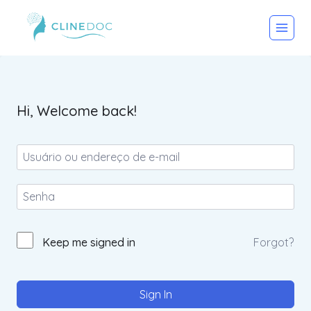
Pular
para
o
Conteúdo
Hi, Welcome back!
Keep me signed in
Forgot?
Sign In