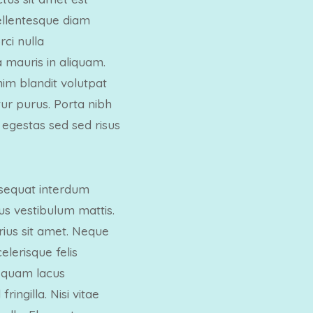
pellentesque diam
ci nulla
 mauris in aliquam.
nim blandit volutpat
tur purus. Porta nibh
 egestas sed sed risus
onsequat interdum
us vestibulum mattis.
ius sit amet. Neque
lerisque felis
 quam lacus
ingilla. Nisi vitae