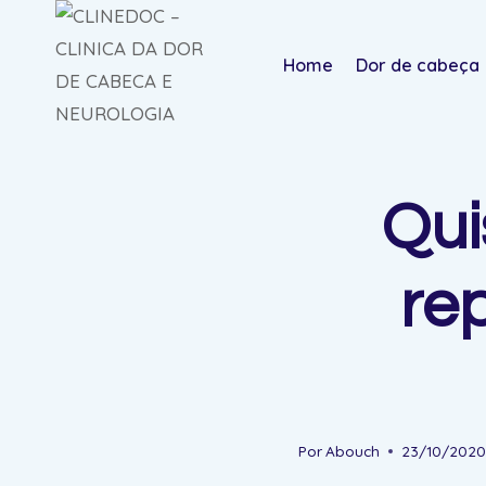
Pular
para
Home
Dor de cabeça
o
Conteúdo
Qui
rep
Por
Abouch
23/10/202