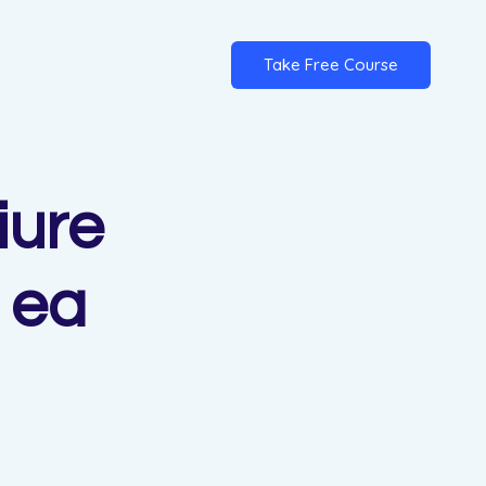
Take Free Course
iure
n ea