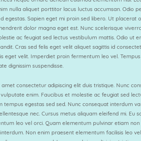
nim nulla aliquet porttitor lacus luctus accumsan. Odio 
egestas. Sapien eget mi proin sed libero. Ut placerat or
 hendrerit dolor magna eget est. Nunc scelerisque viverra
lestie ac feugiat sed lectus vestibulum mattis. Odio ut e
dit. Cras sed felis eget velit aliquet sagittis id consecte
lis eget velit. Imperdiet proin fermentum leo vel. Tempus
te dignissim suspendisse.
 amet consectetur adipiscing elit duis tristique. Nunc c
 vulputate enim. Faucibus et molestie ac feugiat sed lect
tempus egestas sed sed. Nunc consequat interdum var
lentesque nec. Cursus metus aliquam eleifend mi. Eu sce
entum leo vel orci. Quam elementum pulvinar etiam non
nterdum. Non enim praesent elementum facilisis leo vel fr