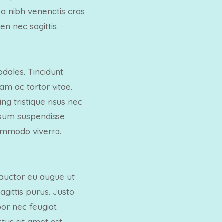
a nibh venenatis cras
en nec sagittis.
dales. Tincidunt
am ac tortor vitae.
ng tristique risus nec
Ipsum suspendisse
commodo viverra.
e auctor eu augue ut
agittis purus. Justo
or nec feugiat.
tus sit amet est