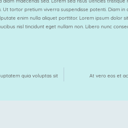
 a diam maecenas sed. Lorem sed risus ultricies tristique
gilla. Ut tortor pretium viverra suspendisse potenti. Diam 
ulputate enim nulla aliquet porttitor. Lorem ipsum dolor 
faucibus nisl tincidunt eget nullam non. Libero nunc cons
ptatem quia voluptas sit
At vero eos et a