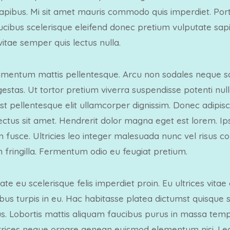
apibus. Mi sit amet mauris commodo quis imperdiet. Port
aucibus scelerisque eleifend donec pretium vulputate sapi
vitae semper quis lectus nulla.
dimentum mattis pellentesque. Arcu non sodales neque so
stas. Ut tortor pretium viverra suspendisse potenti null
t pellentesque elit ullamcorper dignissim. Donec adipisci
 lectus sit amet. Hendrerit dolor magna eget est lorem. 
um fusce. Ultricies leo integer malesuada nunc vel risus 
 fringilla. Fermentum odio eu feugiat pretium.
ate eu scelerisque felis imperdiet proin. Eu ultrices vita
bus turpis in eu. Hac habitasse platea dictumst quisque s
us. Lobortis mattis aliquam faucibus purus in massa temp
trices neque ornare aenean euismod elementum nisi. Lec