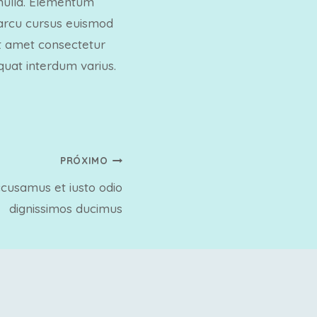
 nulla. Elementum
in arcu cursus euismod
sit amet consectetur
equat interdum varius.
PRÓXIMO
ccusamus et iusto odio
dignissimos ducimus