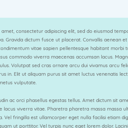
 amet, consectetur adipiscing elit, sed do eiusmod tempo
. Gravida dictum fusce ut placerat. Convallis aenean et t
ondimentum vitae sapien pellentesque habitant morbi tri
isus commodo viverra maecenas accumsan lacus. Magnis
ulus. Volutpat sed cras ornare arcu dui vivamus arcu fel
rus in. Elit ut aliquam purus sit amet luctus venenatis lec
 metus vulputate.
udin ac orci phasellus egestas tellus. Amet dictum sit am
e lacus viverra vitae. Pharetra pharetra massa massa ultr
 Vel fringilla est ullamcorper eget nulla facilisi etiam dig
quam ut porttitor. Vel turpis nunc eget lorem dolor. Lacin