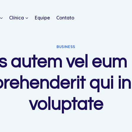
Clínica
Equipe
Contato
BUSINESS
s autem vel eum 
rehenderit qui i
voluptate
0