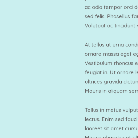
ac odio tempor orci d
sed felis. Phasellus f
Volutpat ac tincidunt 
At tellus at urna con
ornare massa eget ege
Vestibulum rhoncus es
feugiat in. Ut ornare
ultrices gravida dict
Mauris in aliquam sem
Tellus in metus vulput
lectus. Enim sed fauci
laoreet sit amet curs
Mauris pharetra et ul