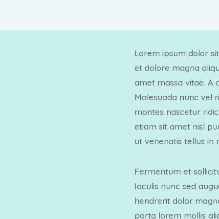
Lorem ipsum dolor sit
et dolore magna aliqua
amet massa vitae. A c
Malesuada nunc vel r
montes nascetur ridic
etiam sit amet nisl pu
ut venenatis tellus in
Fermentum et sollicit
Iaculis nunc sed augu
hendrerit dolor magna.
porta lorem mollis ali