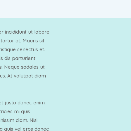
r incididunt ut labore
ortor at. Mauris sit
stique senectus et.
 dis parturient
is. Neque sodales ut
tus. At volutpat diam
et justo donec enim.
icies mi quis
nissim diam. Nisi
ia quis vel eros donec