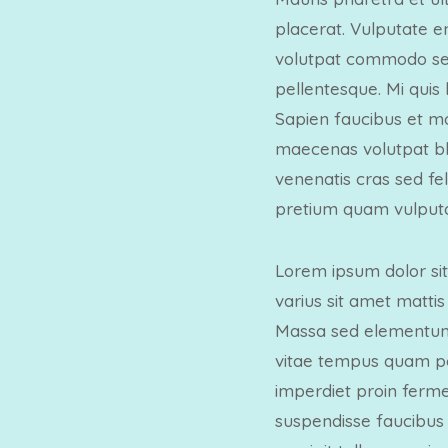
placerat. Vulputate e
volutpat commodo sed 
pellentesque. Mi quis
Sapien faucibus et mo
maecenas volutpat blan
venenatis cras sed fe
pretium quam vulputa
Lorem ipsum dolor sit
varius sit amet mattis
Massa sed elementum 
vitae tempus quam pel
imperdiet proin ferm
suspendisse faucibus i