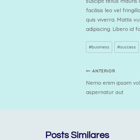
suscipit tellus mauris
facilisis leo vel frin
quis viverra. Mattis v
adipiscing. Libero id 
Tags
#
business
#
success
do
Post:
Navegação
ANTERIOR
Nemo enim ipsam volu
de
aspernatur aut
Post
Posts Similares