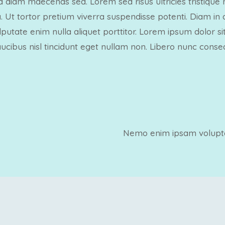
 a diam maecenas sed. Lorem sed risus ultricies tristique
gilla. Ut tortor pretium viverra suspendisse potenti. Diam 
ulputate enim nulla aliquet porttitor. Lorem ipsum dolor 
faucibus nisl tincidunt eget nullam non. Libero nunc cons
Nemo enim ipsam volupta