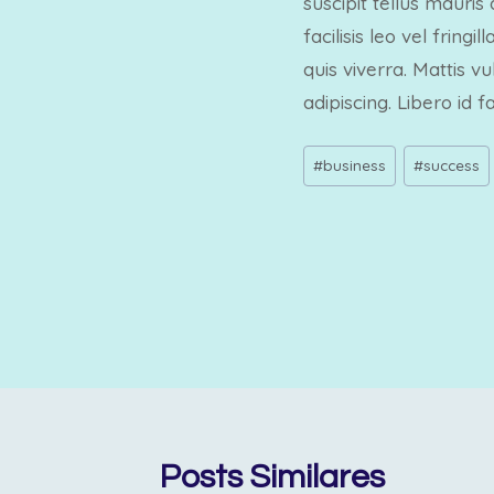
suscipit tellus mauris
facilisis leo vel frin
quis viverra. Mattis v
adipiscing. Libero id 
Tags
#
business
#
success
do
Post:
Navegação
de
Post
Posts Similares