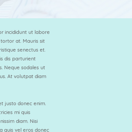
r incididunt ut labore
ortor at. Mauris sit
stique senectus et.
 dis parturient
is. Neque sodales ut
tus. At volutpat diam
et justo donec enim.
icies mi quis
nissim diam. Nisi
ia quis vel eros donec