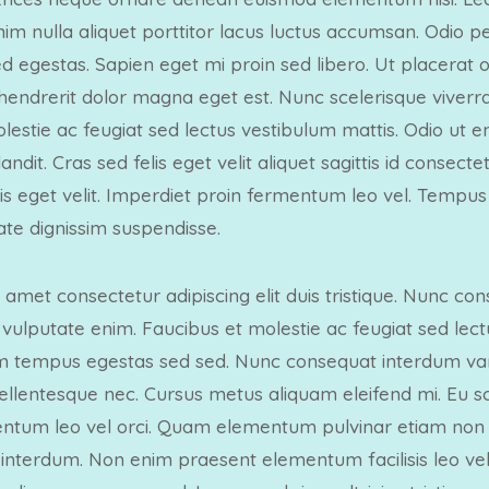
nim nulla aliquet porttitor lacus luctus accumsan. Odio 
egestas. Sapien eget mi proin sed libero. Ut placerat or
 hendrerit dolor magna eget est. Nunc scelerisque viverra
lestie ac feugiat sed lectus vestibulum mattis. Odio ut e
dit. Cras sed felis eget velit aliquet sagittis id consecte
lis eget velit. Imperdiet proin fermentum leo vel. Tempus
te dignissim suspendisse.
 amet consectetur adipiscing elit duis tristique. Nunc c
 vulputate enim. Faucibus et molestie ac feugiat sed lect
tempus egestas sed sed. Nunc consequat interdum var
lentesque nec. Cursus metus aliquam eleifend mi. Eu sce
entum leo vel orci. Quam elementum pulvinar etiam non
nterdum. Non enim praesent elementum facilisis leo vel fr