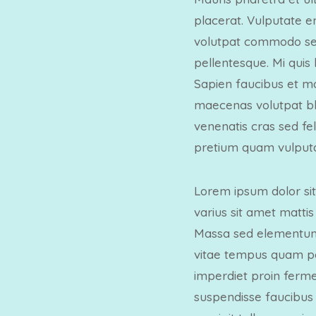
placerat. Vulputate e
volutpat commodo sed 
pellentesque. Mi quis
Sapien faucibus et mo
maecenas volutpat blan
venenatis cras sed fe
pretium quam vulputa
Lorem ipsum dolor sit
varius sit amet mattis
Massa sed elementum 
vitae tempus quam pel
imperdiet proin ferm
suspendisse faucibus i