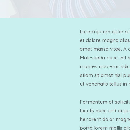
Lorem ipsum dolor sit
et dolore magna aliqua
amet massa vitae. A c
Malesuada nunc vel r
montes nascetur ridic
etiam sit amet nisl pu
ut venenatis tellus in
Fermentum et sollicit
Iaculis nunc sed augu
hendrerit dolor magna.
porta lorem mollis ali