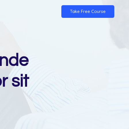
Take Free Course
unde
 sit