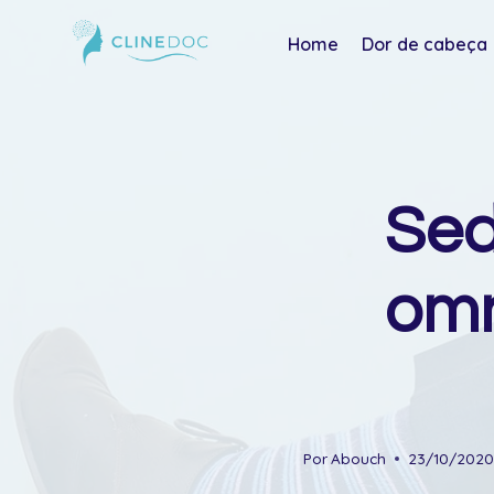
Pular
Home
Dor de cabeça
para
o
Conteúdo
Sed
omn
Por
Abouch
23/10/202