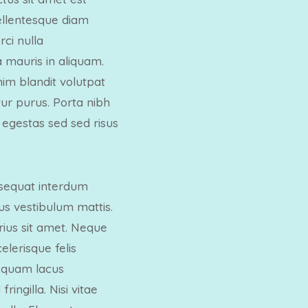
pellentesque diam
ci nulla
 mauris in aliquam.
nim blandit volutpat
tur purus. Porta nibh
 egestas sed sed risus
onsequat interdum
us vestibulum mattis.
ius sit amet. Neque
lerisque felis
 quam lacus
ingilla. Nisi vitae