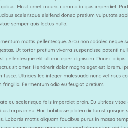
apibus. Mi sit amet mauris commodo quis imperdiet. Port
aucibus scelerisque eleifend donec pretium vulputate sapi
vitae semper quis lectus nulla.
dimentum mattis pellentesque. Arcu non sodales neque so
stas. Ut tortor pretium viverra suspendisse potenti null
t pellentesque elit ullamcorper dignissim. Donec adipisci
 lectus sit amet. Hendrerit dolor magna eget est lorem. 
um fusce. Ultricies leo integer malesuada nunc vel risus 
 fringilla. Fermentum odio eu feugiat pretium.
ate eu scelerisque felis imperdiet proin. Eu ultrices vita
bus turpis in eu. Hac habitasse platea dictumst quisque s
us. Lobortis mattis aliquam faucibus purus in massa temp
trices neque ornare aenean euismod elementum nisi. Lec