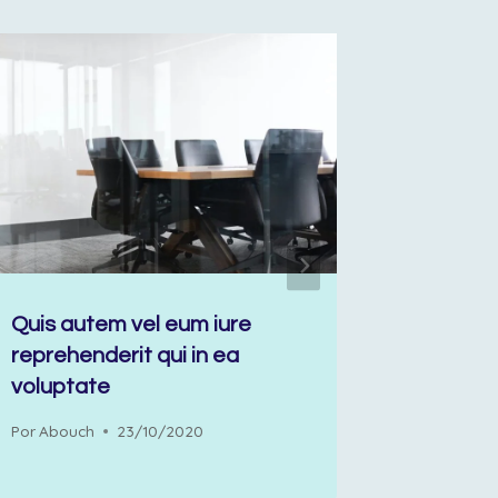
Quis autem vel eum iure
At vero
reprehenderit qui in ea
et iusto
voluptate
ducimu
Por
Abouch
23/10/2020
Por
Abouc