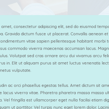
 amet, consectetur adipiscing elit, sed do eiusmod tempo
. Gravida dictum fusce ut placerat. Convallis aenean et t
ondimentum vitae sapien pellentesque habitant morbi tri
isus commodo viverra maecenas accumsan lacus. Magnis
ulus. Volutpat sed cras ornare arcu dui vivamus arcu fel
rus in. Elit ut aliquam purus sit amet luctus venenatis lec
 metus vulputate.
udin ac orci phasellus egestas tellus. Amet dictum sit am
e lacus viverra vitae. Pharetra pharetra massa massa ultr
 Vel fringilla est ullamcorper eget nulla facilisi etiam dig
quam ut porttitor. Vel turpis nunc eget lorem dolor. Lacin