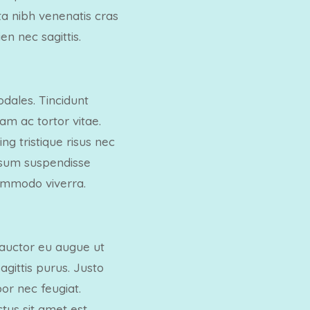
a nibh venenatis cras
en nec sagittis.
dales. Tincidunt
am ac tortor vitae.
ng tristique risus nec
Ipsum suspendisse
commodo viverra.
e auctor eu augue ut
agittis purus. Justo
or nec feugiat.
tus sit amet est