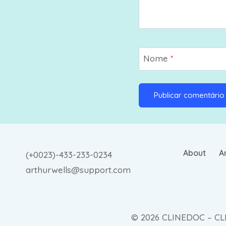
Nome
*
About
A
(+0023)-433-233-0234
arthurwells@support.com
© 2026 CLINEDOC – C