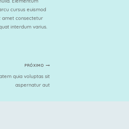
 nulla. Elementum
in arcu cursus euismod
sit amet consectetur
equat interdum varius.
PRÓXIMO
tem quia voluptas sit
aspernatur aut